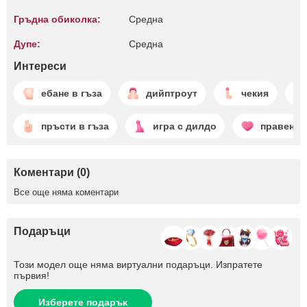
Гръдна обиколка:
Среднa
Дупе:
Среднa
Интереси
ебане в гъза
дийптроут
чекия
пръсти в гъза
игра с дилдо
правене 
Коментари (0)
Все още няма коментари
Подаръци
Този модел още няма виртуални подаръци. Изпратете
първия!
Изберете подарък