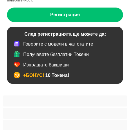
поверителност
.
Регистрация
След регистрацията ще можете да:
Говорите с модели в чат статите
Получавате безплатни Токени
Изпращате бакшиши
+БОНУС!
10 Токена!
BDSM
Азиатки
Анален