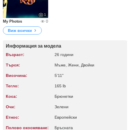
1
0
My Photos
Виж всички
Информация за модела
Възраст:
26 години
Търся:
Мъже, Жени, Двойки
Височина:
5'11"
Тегло:
165 lb
Коса:
Брюнетки
Очи:
Зелени
Етнос:
Европейски
Полово окосмяване:
Бръсната