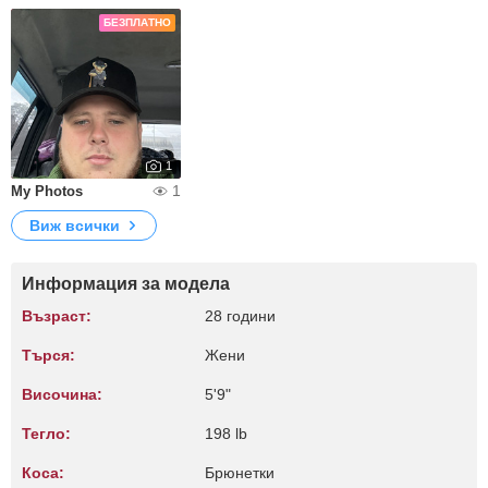
БЕЗПЛАТНО
1
1
My Photos
Виж всички
Информация за модела
Възраст:
28 години
Търся:
Жени
Височина:
5'9"
Тегло:
198 lb
Коса:
Брюнетки