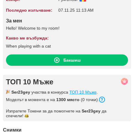
Последно излъчване:
07.11.25 11:13 AM
За мен
Hello! Welcome to my room!
Какво ме възбужда:
When playing with a cat
Бакшиш
ТОП 10 Мъже
Ser23gey
участва в конкурса
ТОП 10 Мъже
.
Моделът в момента е на
1300 място
(0 точки).
Изпратете Токени за да помогнете на
Ser23gey
да
спечели!
Снимки