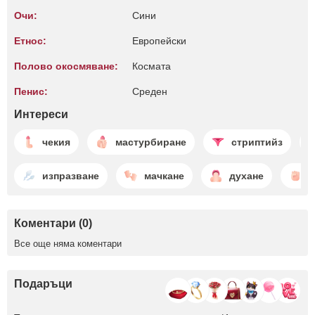
Очи:
Сини
Етнос:
Европейски
Полово окосмяване:
Космата
Пенис:
Среден
Интереси
чекия
мастурбиране
стриптийз
изпразване
мачкане
духане
ф
Коментари (0)
Все още няма коментари
Подаръци