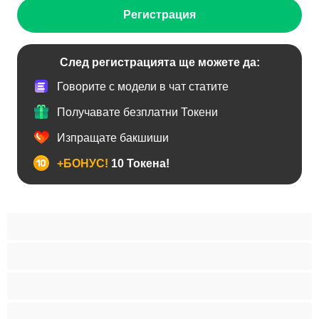
Регистрация
След регистрацията ще можете да:
Говорите с модели в чат статите
Получавате безплатни Токени
Изпращате бакшиши
+БОНУС!
10 Токена!
BDSM
Азиатки
Анален
Арабки