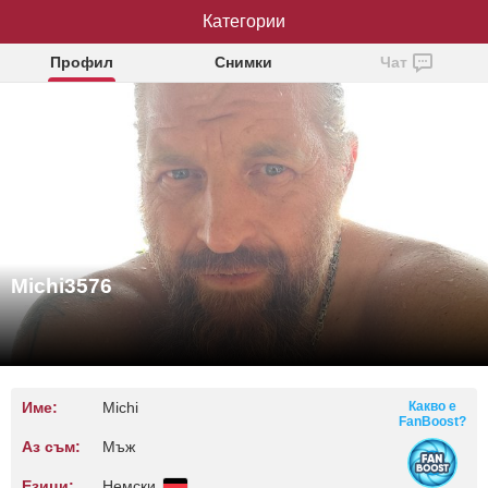
Категории
Michi3576
Профил
Снимки
Чат
Michi3576
Име:
Michi
Какво е
FanBoost?
Аз съм:
Мъж
Езици:
Немски