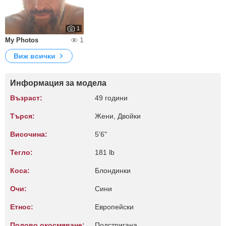
1
1
My Photos
Виж всички
Информация за модела
Възраст:
49 години
Търся:
Жени, Двойки
Височина:
5'6"
Тегло:
181 lb
Коса:
Блондинки
Очи:
Сини
Етнос:
Европейски
Полово окосмяване:
Подстригана