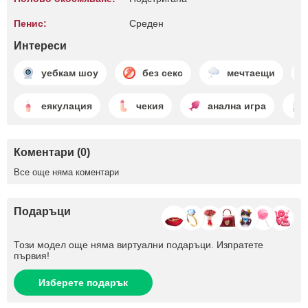
Пенис:
Среден
Интереси
уебкам шоу
без секс
мечтаещи
еякулация
чекия
анална игра
Коментари (0)
Все още няма коментари
Подаръци
Този модел още няма виртуални подаръци. Изпратете
първия!
Изберете подарък