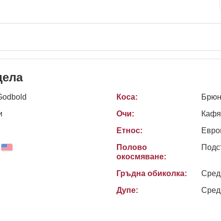
дела
Godbold
Коса:
Брюн
и
Очи:
Кафя
Етнос:
Евро
Полово
Подс
окосмяване:
Гръдна обиколка:
Сред
Дупе:
Сред