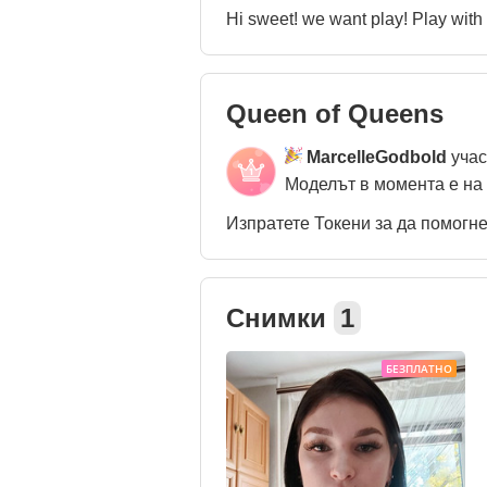
Hi sweet! we want play! Play with 
Queen of Queens
MarcelleGodbold
учас
Моделът в момента е на
Изпратете Токени за да помогн
Снимки
1
БЕЗПЛАТНО