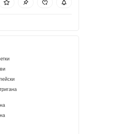
етки
ви
пейски
тригана
нa
нa