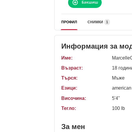
Бакшиш
ПРОФИЛ
СНИМКИ
1
Информация за мо
Име:
Marcelle
Възраст:
18 годин
Търся:
Мъже
Езици:
american
Височина:
5'4"
Тегло:
100 lb
За мен