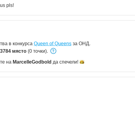
us pls!
тва в конкурса
Queen of Queens
за ОНД.
3784 място
(0 точки).
ете на
MarcelleGodbold
да
спечели!