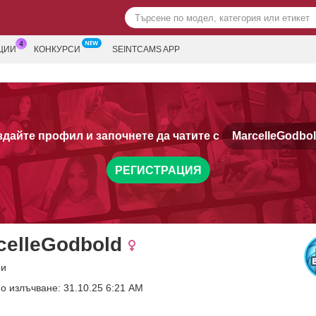
ЦИИ
КОНКУРСИ
SEINTCAMS APP
дайте профил и започнете да чатите с
MarcelleGodbol
РЕГИСТРАЦИЯ
celleGodbold
ни
о излъчване: 31.10.25 6:21 AM