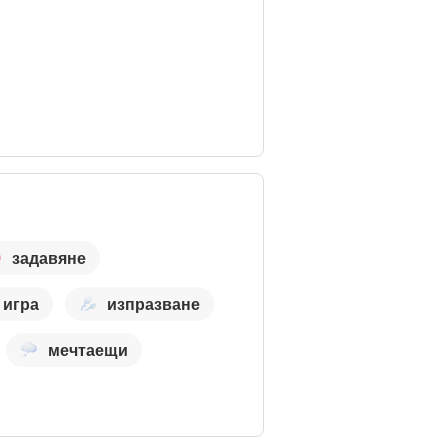
задавяне
 игра
изпразване
мечтаещи