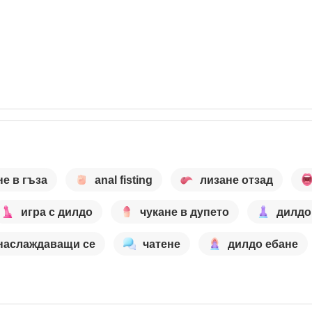
не в гъза
anal fisting
лизане отзад
игра с дилдо
чукане в дупето
дилдо
наслаждаващи се
чатене
дилдо ебане