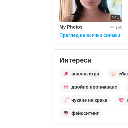
1
My Photos
165
Преглед на всички снимки
Интереси
анална игра
еба
двойно проникване
чукане на крака
фейсситинг