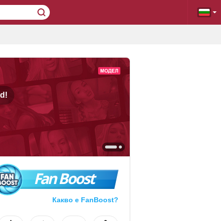
d!
Fan Boost
Какво е FanBoost?