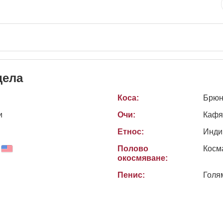
дела
Коса:
Брюн
и
Очи:
Кафя
Етнос:
Инди
Полово
Косм
окосмяване:
Пенис:
Голя