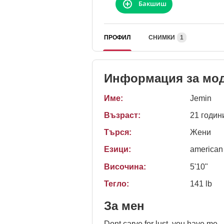
Бакшиш
ПРОФИЛ
СНИМКИ
1
Информация за мо
Име:
Jemin
Възраст:
21 годин
Търся:
Жени
Езици:
american
Височина:
5'10"
Тегло:
141 lb
За мен
Dont carve for lust, you have me