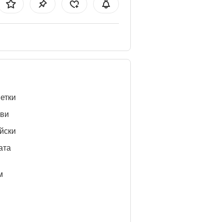
етки
ви
йски
ата
м