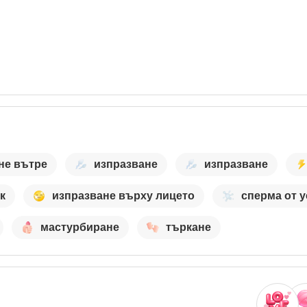
не вътре
изпразване
изпразване
к
изпразване върху лицето
сперма от у
мастурбиране
търкане