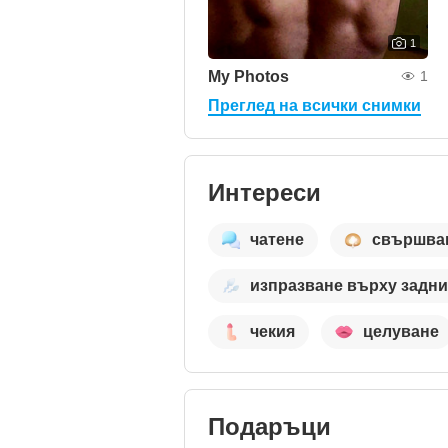
1
My Photos
1
Преглед на всички снимки
Интереси
чатене
свършва
изпразване върху задни
чекия
целуване
Подаръци