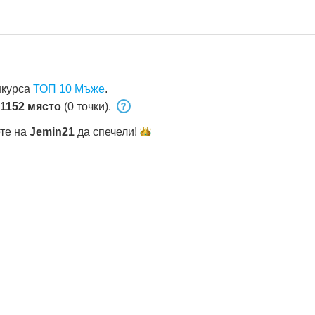
нкурса
ТОП 10 Мъже
.
1152 място
(0 точки).
ете на
Jemin21
да
спечели!