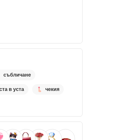
събличане
ста в уста
чекия