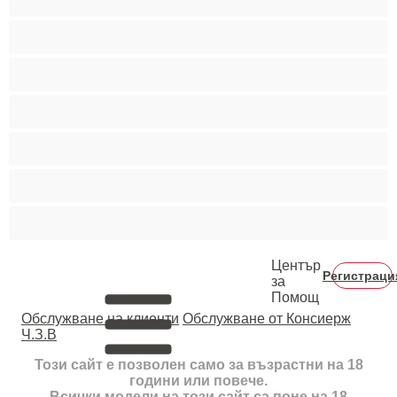
Пушещи жени
Средни гърди
Тийнейджъри 18+
Фетиш
Цветнокожи
Червенокоси
Център
Регистраци
за
Помощ
Oбслужване на клиенти
Обслужване от Консиерж
Ч.З.В
Този сайт е позволен само за възрастни на 18
години или повече.
Всички модели на този сайт са поне на 18