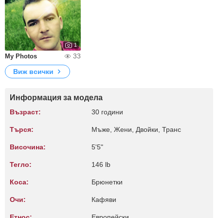
1
33
My Photos
Виж всички
Информация за модела
Възраст:
30 години
Търся:
Мъже, Жени, Двойки, Транс
Височина:
5'5"
Тегло:
146 lb
Коса:
Брюнетки
Очи:
Кафяви
Етнос:
Европейски