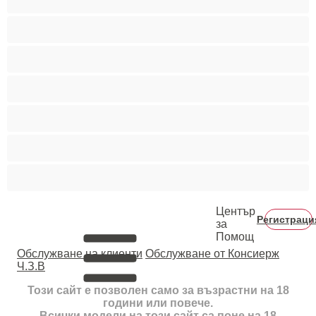
Пушещи жени
Средни гърди
Тийнейджъри 18+
Фетиш
Цветнокожи
Червенокоси
Център
Регистраци
за
Помощ
Oбслужване на клиенти
Обслужване от Консиерж
Ч.З.В
Този сайт е позволен само за възрастни на 18
години или повече.
Всички модели на този сайт са поне на 18