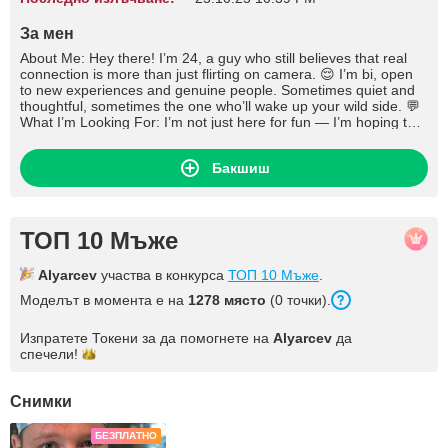
За мен
About Me: Hey there! I’m 24, a guy who still believes that real
connection is more than just flirting on camera. 😌 I’m bi, open
to new experiences and genuine people. Sometimes quiet and
thoughtful, sometimes the one who’ll wake up your wild side. 💬
What I’m Looking For: I’m not just here for fun — I’m hoping to
find someone I can be myself with. I love people who can listen,
laugh, and aren’t afraid to be real. Maybe something special
Бакшиш
starts right here ❤️ 🔥 What We Can Talk About: Life, dreams,
bodies, and souls. What turns you on, and what makes you feel
alive. 🎧 A Little More About Me: I love music, cozy nights, deep
talks, and spontaneous moments. Sometimes all I want is
someone to look into my eyes and understand — without words.
ТОП 10 Мъже
Alyarcev
участва в конкурса
ТОП 10 Мъже
.
Моделът в момента е на
1278 място
(0 точки).
Изпратете Токени за да помогнете на
Alyarcev
да
спечели!
Снимки
БЕЗПЛАТНО