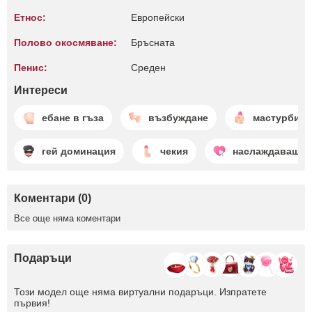
Етнос:
Европейски
Полово окосмяване:
Бръсната
Пенис:
Среден
Интереси
ебане в гъза
възбуждане
мастурбира
гей доминация
чекия
наслаждаващи 
Коментари (0)
Все още няма коментари
Подаръци
Този модел още няма виртуални подаръци. Изпратете
първия!