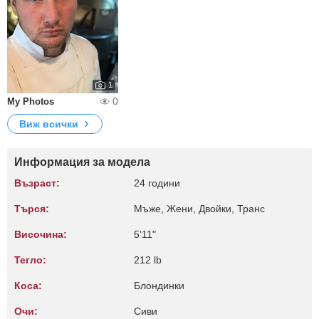
1
0
My Photos
Виж всички
Информация за модела
Възраст:
24 години
Търся:
Мъже, Жени, Двойки, Транс
Височина:
5'11"
Тегло:
212 lb
Коса:
Блондинки
Очи:
Сиви